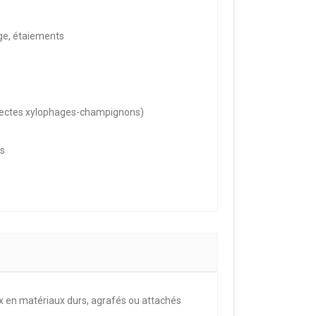
ge, étaiements
insectes xylophages-champignons)
s
 en matériaux durs, agrafés ou attachés