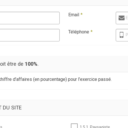
Email
*
E
Téléphone
*
P
doit être de
100%
.
 chiffre d’affaires (en pourcentage) pour l’exercice passé.
 DU SITE
fs
1.5.1. Paysagiste