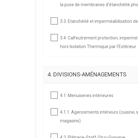
la pose de membranes d’étanchéité pho
3.3. Etanchéité et imperméabilisation de
3.4. Calfeutrement protection, imperméa
hors Isolation Thermique par l’Extérieur
4. DIVISIONS-AMÉNAGEMENTS
4.1. Menuiseries intérieures
4.1.1. Agencements intérieurs (cuisine, s
magasins)
4.2. Plâtrerie-Staff-Stuc-Gypserie