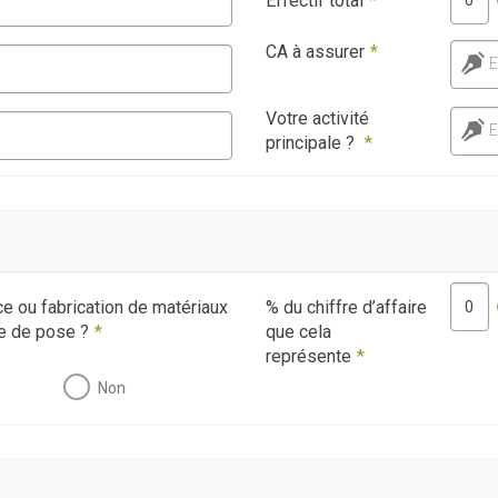
Effectif total
*
CA à assurer
*
E
Votre activité
E
principale ?
*
e ou fabrication de matériaux
% du chiffre d’affaire
ie de pose ?
*
que cela
représente
*
Non