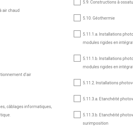
5.9. Constructions à ossatu
à air chaud
5.10. Géothermie
5.11.1.a. Installations ph
modules rigides en intégrat
5.11.1.b. Installations ph
modules rigides en intégra
ditionnement d’air
5.11.2. Installations photo
5.11.3.a. Etanchéité photov
mes, câblages informatiques,
ptique.
5.11.3.b. Etanchéité photov
surimposition