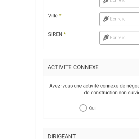
Ecrire ici
Ville
*
Ecrire ici
SIREN
*
Ecrire ici
ACTIVITE CONNEXE
Avez-vous une activité connexe de négoc
de construction non suiv
Oui
DIRIGEANT