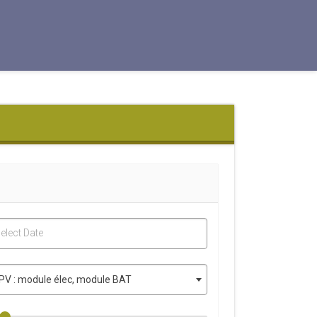
elect Date
PV : module élec, module BAT